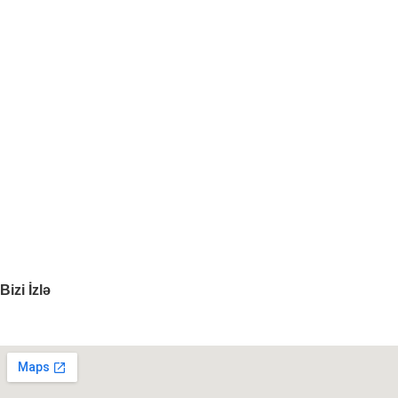
Dolablar
Maşın Yataqlar
2 mərtəbəli çarpayılar
Uşaq Çarpayıları
Qız Çarpayıları
Oğlan Çarpayıları
Bazalı Çarpayılar
3 yataqlı çarpayılar
Maşın Çarpayılar
Bizi İzlə
Ünvanımız: