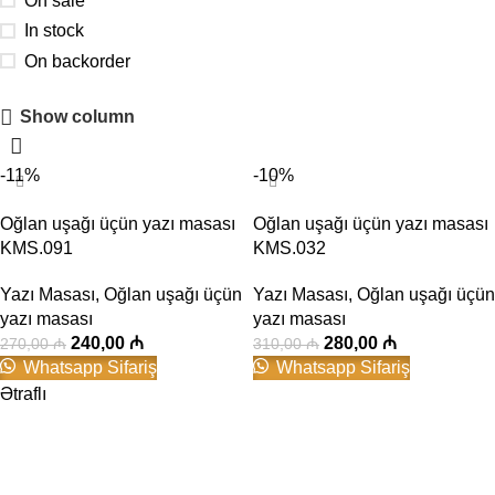
On sale
In stock
On backorder
Show column
Gənc Otağı Mebellərinə
-11%
-10%
10% Endirim
Daha Ətraflı
Oğlan uşağı üçün yazı masası
Oğlan uşağı üçün yazı masası
KMS.091
KMS.032
Yazı Masası
,
Oğlan uşağı üçün
Yazı Masası
,
Oğlan uşağı üçün
yazı masası
yazı masası
240,00
₼
280,00
₼
270,00
₼
310,00
₼
Whatsapp Sifariş
Whatsapp Sifariş
Ətraflı