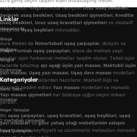
üzrə geniş seçim təqdim edən ixtisaslaşmış mebel
mağazasıdır. Mağazamızda həmçinin
Ucuz usaq besikleri
,
Sederek usaq besikleri
,
Usaq besikleri qiymetleri
,
Kreditle
Linklər
usaq besikleri
,
Ucuz usaq kravatlari qiymetleri
və müxtəlif
Haqqımızda
dizaynda
Uşaq beşikləri
mövcuddur.
Əlaqə
Aura Mebel-də
İkimərtəbəli uşaq çarpayılar
, dizaynlı və
Mağaza
maşın formalı uşaq çarpayıları
, eləcə də məktəb yaşlı
uşaqlar üçün funksional mebellər təqdim olunur. Təhsil üçün
Bloglar
nəzərdə tutulmuş
qız uşağı üçün yazı masası
,
Məktəbli üçün
Endririmlər
yazı masası
,
Uşaq yazı masası
,
Uşaq dərs masası
modelləri
Kategoriyalar
keyfiyyətli materiallardan hazırlanır. Müxtəlif ölçü və
dizaynda təqdim edilən
Yazı masası
modelləri və münasib
Gənc Dəsti
Yazı masası qiymetleri
hər büdcəyə uyğun seçim imkanı
Dolablar
yaradır.
Maşın Yataqlar
Biz
uşaq çarpayıları
,
uşaq kravatlari
,
uşaq beşikləri
,
uşaq
2 mərtəbəli çarpayılar
yazı masaları
və
gənc yataq otağı mebellərinin satışını
həyata keçirir, keyfiyyətli və uzunömürlü məhsulları münasib
Uşaq Çarpayıları