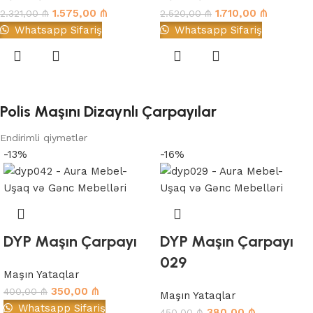
1.575,00
₼
1.710,00
₼
2.321,00
₼
2.520,00
₼
Whatsapp Sifariş
Whatsapp Sifariş
Polis Maşını Dizaynlı Çarpayılar
Endirimli qiymətlər
-13%
-16%
DYP Maşın Çarpayı
DYP Maşın Çarpayı
029
Maşın Yataqlar
350,00
₼
400,00
₼
Maşın Yataqlar
Whatsapp Sifariş
380,00
₼
450,00
₼