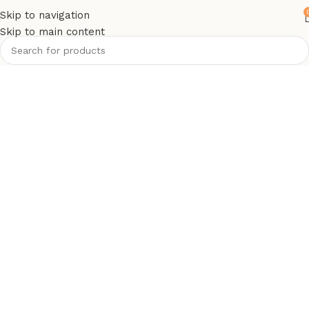
Skip to navigation
Skip to main content
Discover more products
in the
chair
category
Upholstered chair
by
Esther Howard
$468
Shop Now