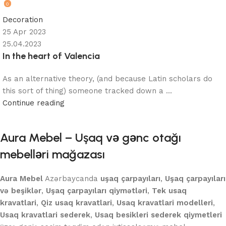
0
Decoration
25 Apr 2023
25.04.2023
In the heart of Valencia
As an alternative theory, (and because Latin scholars do
this sort of thing) someone tracked down a ...
Continue reading
Aura Mebel – Uşaq və gənc otağı
mebelləri mağazası
Aura Mebel
Azərbaycanda
uşaq çarpayıları
,
Uşaq çarpayıları
və beşiklər
,
Uşaq çarpayıları qiymətləri
,
Tek usaq
kravatlari
,
Qiz usaq kravatlari
,
Usaq kravatlari modelleri
,
Usaq kravatlari sederek
,
Usaq besikleri sederek qiymetleri