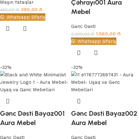
Çəhrayı001 Aura
Maşın Yataqlar
390,00
₼
450,00
₼
Mebel
Whatsapp Sifariş
Gənc Dəsti
1.560,00
₼
2.300,00
₼
Whatsapp Sifariş
-32%
-32%
Gənc Dəsti Bəyaz001
Gənc Dəsti Bəyaz002
Aura Mebel
Aura Mebel
Gənc Dəsti
Gənc Dəsti