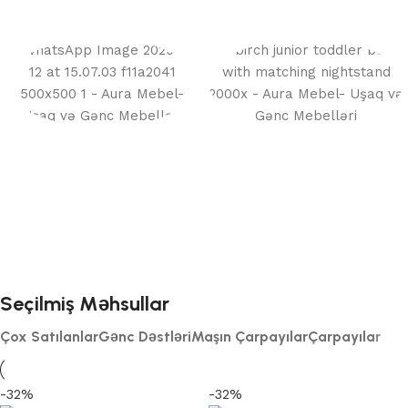
İkimərtəbəli
Çarpayılar
Çarpayılar
56 products
22 products
Seçilmiş Məhsullar
Çox Satılanlar
Gənc Dəstləri
Maşın Çarpayılar
Çarpayılar
-32%
-32%