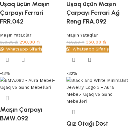
Uşaq üçün Maşın
Uşaq üçün Maşın
Çarpayı Ferrari
Çarpayı Ferrari Ağ
FRR.042
Rəng FRA.092
Maşın Yataqlar
Maşın Yataqlar
290,00
₼
350,00
₼
350,00
₼
450,00
₼
Whatsapp Sifariş
Whatsapp Sifariş
-13%
-32%
Maşın Çarpayı
BMW.092
Qız Otağı Dəst