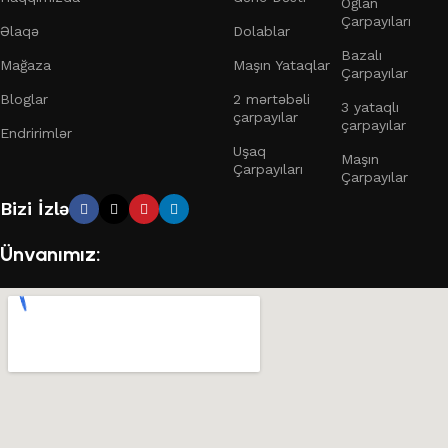
Oğlan
Çarpayıları
Əlaqə
Dolablar
Bazalı
Mağaza
Maşın Yataqlar
Çarpayılar
Bloglar
2 mərtəbəli
3 yataqlı
çarpayılar
çarpayılar
Endririmlər
Uşaq
Maşın
Çarpayıları
Çarpayılar
Bizi İzlə
Ünvanımız: