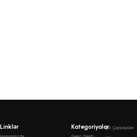
Linklər
Kategoriyalar
Qız Çarpayıları
Haqqımızda
Gənc Dəsti