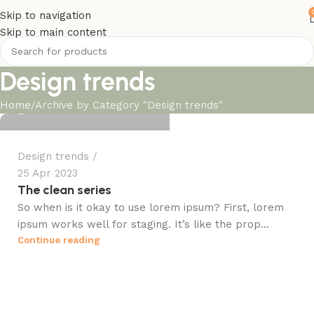
Skip to navigation
Skip to main content
Design trends
husenlikonul@gmail.com
Home
Archive by Category "Design trends"
0
Design trends
25 Apr 2023
The clean series
So when is it okay to use lorem ipsum? First, lorem
ipsum works well for staging. It’s like the prop...
Continue reading