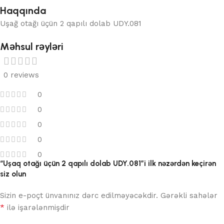
Haqqında
Uşağ otağı üçün 2 qapılı dolab UDY.081
Məhsul rəyləri
0 reviews
0
0
0
0
0
“Uşaq otağı üçün 2 qapılı dolab UDY.081”i ilk nəzərdən keçirən
siz olun
Sizin e-poçt ünvanınız dərc edilməyəcəkdir.
Gərəkli sahələr
*
ilə işarələnmişdir