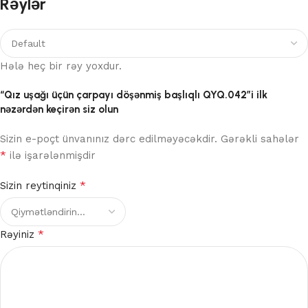
Rəylər
Hələ heç bir rəy yoxdur.
“Qız uşağı üçün çarpayı döşənmiş başlıqlı QYQ.042”i ilk
nəzərdən keçirən siz olun
Sizin e-poçt ünvanınız dərc edilməyəcəkdir.
Gərəkli sahələr
*
ilə işarələnmişdir
*
Sizin reytinqiniz
*
Rəyiniz