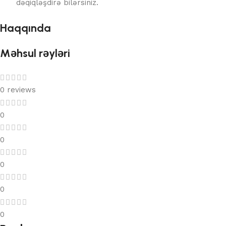
dəqiqləşdirə bilərsiniz.
Haqqında
Məhsul rəyləri
0 reviews
0
0
0
0
0