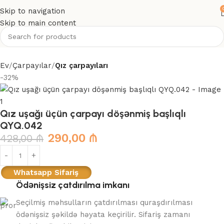
Skip to navigation
Skip to main content
Ev
Çarpayılar
Qız çarpayıları
-32%
Qız uşağı üçün çarpayı döşənmiş başlıqlı
QYQ.042
290,00
₼
428,00
₼
Whatsapp Sifariş
Ödənişsiz çatdırılma imkanı
Seçilmiş məhsulların çatdırılması quraşdırılması
ödənişsiz şəkildə həyata keçirilir. Sifariş zamanı