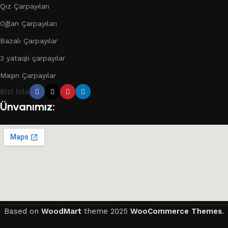
Qız Çarpayıları
Oğlan Çarpayıları
Bazalı Çarpayılar
3 yataqlı çarpayılar
Maşın Çarpayılar
Bizi İzlə
Ünvanımız:
Based on
WoodMart
theme
2025
WooCommerce Themes
.