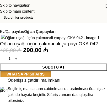
Skip to navigation
Skip to main content
Ev
Çarpayılar
Oğlan Çarpayıları
-32%
Oğlan uşağı üçün çəkməcəli çarpayı OKA.042
290,00
₼
428,00
₼
SƏBƏTƏ AT
WHATSAPP SIFARIŞ
Ödənişsiz çatdırılma imkanı
Seçilmiş məhsulların çatdırılması quraşdırılması ödənişsiz
şəkildə həyata keçirilir. Sifariş zamanı dəqiqləşdirə
bilərsiniz.