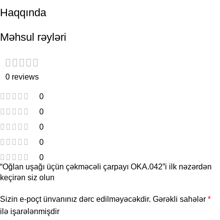
Haqqında
Məhsul rəyləri
0 reviews
0
0
0
0
0
“Oğlan uşağı üçün çəkməcəli çarpayı OKA.042”i ilk nəzərdən
keçirən siz olun
Sizin e-poçt ünvanınız dərc edilməyəcəkdir.
Gərəkli sahələr
*
ilə işarələnmişdir