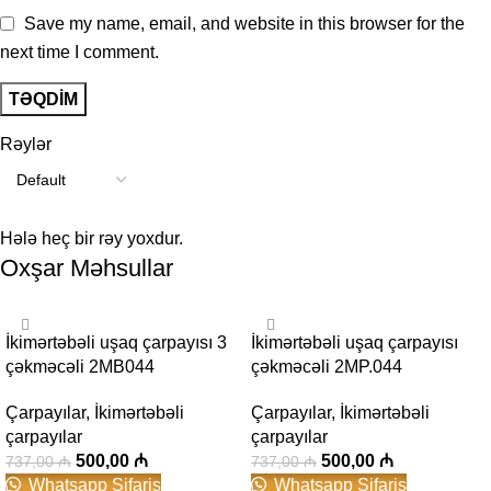
Save my name, email, and website in this browser for the
next time I comment.
Rəylər
Hələ heç bir rəy yoxdur.
Oxşar Məhsullar
-32%
-32%
İkimərtəbəli uşaq çarpayısı 3
İkimərtəbəli uşaq çarpayısı
çəkməcəli 2MB044
çəkməcəli 2MP.044
Çarpayılar
,
İkimərtəbəli
Çarpayılar
,
İkimərtəbəli
çarpayılar
çarpayılar
500,00
₼
500,00
₼
737,00
₼
737,00
₼
Whatsapp Sifariş
Whatsapp Sifariş