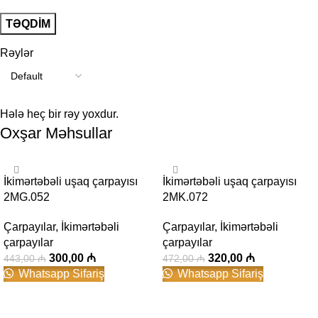
Rəylər
Hələ heç bir rəy yoxdur.
Oxşar Məhsullar
-32%
-32%
İkimərtəbəli uşaq çarpayısı
İkimərtəbəli uşaq çarpayısı
2MG.052
2MK.072
Çarpayılar
,
İkimərtəbəli
Çarpayılar
,
İkimərtəbəli
çarpayılar
çarpayılar
300,00
₼
320,00
₼
443,00
₼
472,00
₼
Whatsapp Sifariş
Whatsapp Sifariş