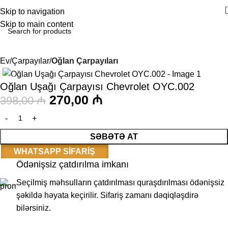
Skip to navigation
Skip to main content
Ev
Çarpayılar
Oğlan Çarpayıları
-32%
Oğlan Uşağı Çarpayısı Chevrolet OYC.002
270,00
₼
398,00
₼
SƏBƏTƏ AT
WHATSAPP SIFARIŞ
Ödənişsiz çatdırılma imkanı
Seçilmiş məhsulların çatdırılması quraşdırılması ödənişsiz
şəkildə həyata keçirilir. Sifariş zamanı dəqiqləşdirə
bilərsiniz.