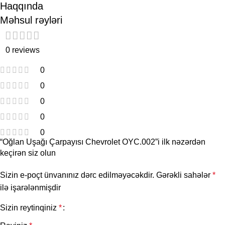
Haqqında
Məhsul rəyləri
0 reviews
0
0
0
0
0
“Oğlan Uşağı Çarpayısı Chevrolet OYC.002”i ilk nəzərdən
keçirən siz olun
Sizin e-poçt ünvanınız dərc edilməyəcəkdir.
Gərəkli sahələr
*
ilə işarələnmişdir
Sizin reytinqiniz
*