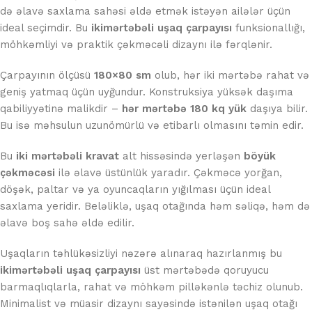
də əlavə saxlama sahəsi əldə etmək istəyən ailələr üçün
ideal seçimdir. Bu
ikimərtəbəli uşaq çarpayısı
funksionallığı,
möhkəmliyi və praktik çəkməcəli dizaynı ilə fərqlənir.
Çarpayının ölçüsü
180×80 sm
olub, hər iki mərtəbə rahat və
geniş yatmaq üçün uyğundur. Konstruksiya yüksək daşıma
qabiliyyətinə malikdir –
hər mərtəbə 180 kq yük
daşıya bilir.
Bu isə məhsulun uzunömürlü və etibarlı olmasını təmin edir.
Bu
iki mərtəbəli kravat
alt hissəsində yerləşən
böyük
çəkməcəsi
ilə əlavə üstünlük yaradır. Çəkməcə yorğan,
döşək, paltar və ya oyuncaqların yığılması üçün ideal
saxlama yeridir. Beləliklə, uşaq otağında həm səliqə, həm də
əlavə boş sahə əldə edilir.
Uşaqların təhlükəsizliyi nəzərə alınaraq hazırlanmış bu
ikimərtəbəli uşaq çarpayısı
üst mərtəbədə qoruyucu
barmaqlıqlarla, rahat və möhkəm pilləkənlə təchiz olunub.
Minimalist və müasir dizaynı sayəsində istənilən uşaq otağı