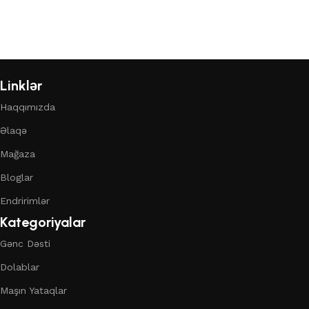
Linklər
Haqqımızda
Əlaqə
Mağaza
Bloglar
Endririmlər
Kategoriyalar
Gənc Dəsti
Dolablar
Maşın Yataqlar