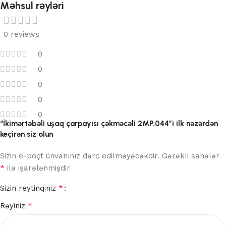
Məhsul rəyləri
0 reviews
0
0
0
0
0
“İkimərtəbəli uşaq çarpayısı çəkməcəli 2MP.044”i ilk nəzərdən
keçirən siz olun
Sizin e-poçt ünvanınız dərc edilməyəcəkdir.
Gərəkli sahələr
*
ilə işarələnmişdir
*
Sizin reytinqiniz
*
Rəyiniz