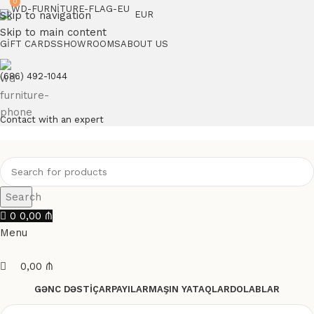
0
Skip to navigation
EUR
Skip to main content
GIFT CARDS
SHOWROOMS
ABOUT US
(686) 492-1044
Contact with an expert
Search
0
0,00
₼
Menu
0,00
₼
GƏNC DƏSTI
ÇARPAYILAR
MAŞIN YATAQLAR
DOLABLAR