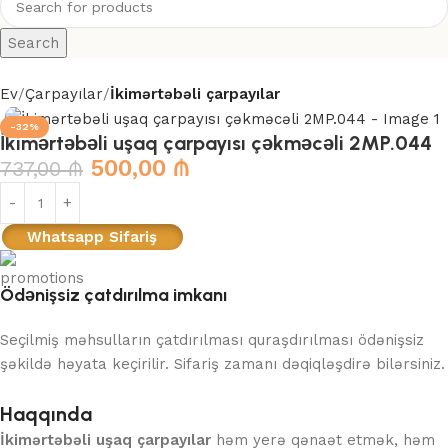
Search
Ev
Çarpayılar
İkimərtəbəli çarpayılar
-32%
İkimərtəbəli uşaq çarpayısı çəkməcəli 2MP.044
500,00
₼
737,00
₼
Whatsapp Sifariş
Ödənişsiz çatdırılma imkanı
Seçilmiş məhsulların çatdırılması quraşdırılması ödənişsiz
şəkildə həyata keçirilir. Sifariş zamanı dəqiqləşdirə bilərsiniz.
Haqqında
İkimərtəbəli uşaq çarpayılar
həm yerə qənaət etmək, həm