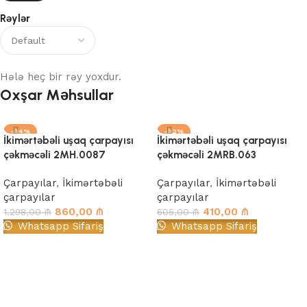
Rəylər
Hələ heç bir rəy yoxdur.
Oxşar Məhsullar
-34%
-32%
İkimərtəbəli uşaq çarpayısı
İkimərtəbəli uşaq çarpayısı
çəkməcəli 2MH.0087
çəkməcəli 2MRB.063
Çarpayılar
,
İkimərtəbəli
Çarpayılar
,
İkimərtəbəli
çarpayılar
çarpayılar
860,00
₼
410,00
₼
1.298,00
₼
605,00
₼
Whatsapp Sifariş
Whatsapp Sifariş