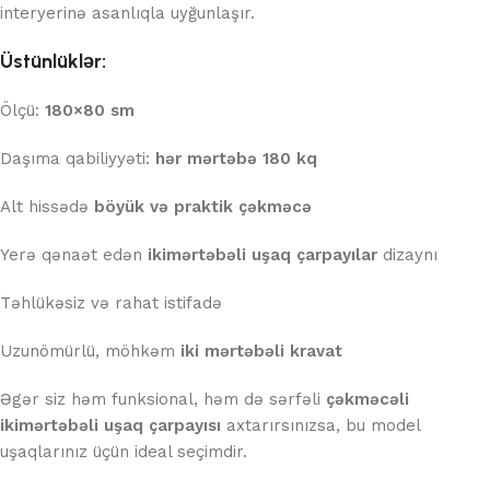
interyerinə asanlıqla uyğunlaşır.
Üstünlüklər:
Ölçü:
180×80 sm
Daşıma qabiliyyəti:
hər mərtəbə 180 kq
Alt hissədə
böyük və praktik çəkməcə
Yerə qənaət edən
ikimərtəbəli uşaq çarpayılar
dizaynı
Təhlükəsiz və rahat istifadə
Uzunömürlü, möhkəm
iki mərtəbəli kravat
Əgər siz həm funksional, həm də sərfəli
çəkməcəli
ikimərtəbəli uşaq çarpayısı
axtarırsınızsa, bu model
uşaqlarınız üçün ideal seçimdir.