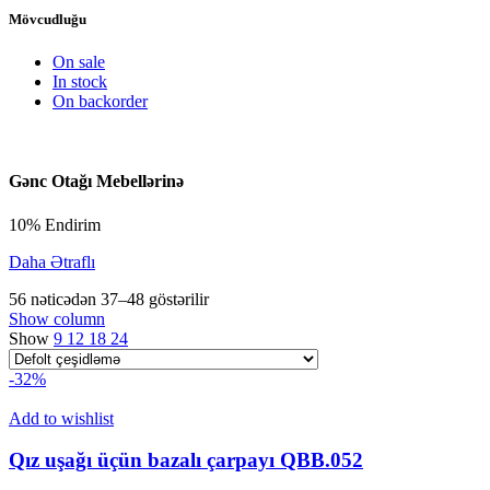
Mövcudluğu
On sale
In stock
On backorder
Gənc Otağı Mebellərinə
10% Endirim
Daha Ətraflı
56 nəticədən 37–48 göstərilir
Show column
Show
9
12
18
24
-32%
Add to wishlist
Qız uşağı üçün bazalı çarpayı QBB.052