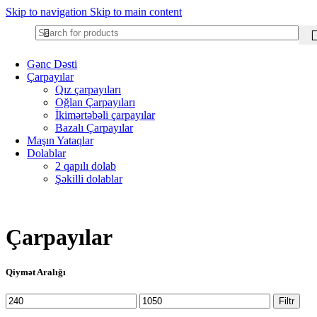
Skip to navigation
Skip to main content
Gənc Dəsti
Çarpayılar
Qız çarpayıları
Oğlan Çarpayıları
İkimərtəbəli çarpayılar
Bazalı Çarpayılar
Maşın Yataqlar
Dolablar
2 qapılı dolab
Şəkilli dolablar
Çarpayılar
Qiymət Aralığı
Min
Maksimum
Filtr
qiymət
qiymət